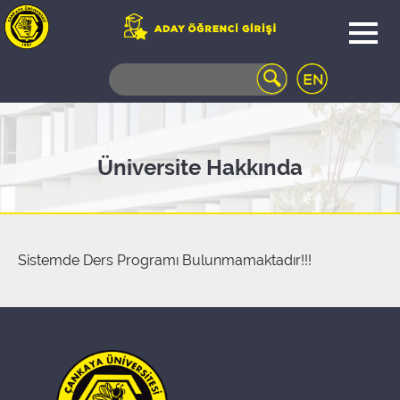
WEB
MAIL
TELEFON
REHBERİ
ÖĞRENCİ
Üniversite Hakkında
BİLGİ
SİSTEMİ
AÇILAN
DERSLER
UZAKTAN
Sistemde Ders Programı Bulunmamaktadır!!!
EĞİTİM
KAMPÜSTE
YAŞAM
KÜTÜPHANE
PORTALI
ULAŞIM