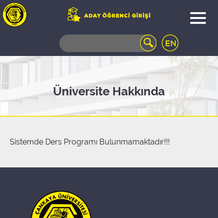
WEB
MAIL
TELEFON
REHBERİ
ÖĞRENCİ
Üniversite Hakkında
BİLGİ
SİSTEMİ
AÇILAN
DERSLER
UZAKTAN
Sistemde Ders Programı Bulunmamaktadır!!!
EĞİTİM
KAMPÜSTE
YAŞAM
KÜTÜPHANE
PORTALI
ULAŞIM