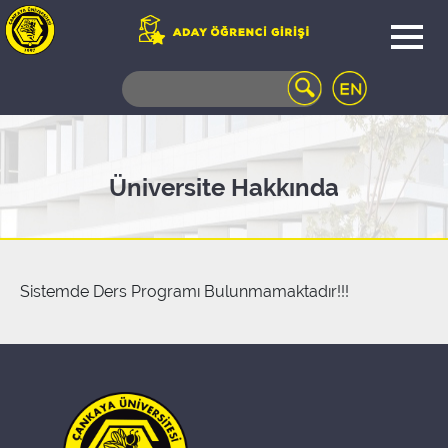
WEB
MAIL
TELEFON
REHBERİ
ÖĞRENCİ
Üniversite Hakkında
BİLGİ
SİSTEMİ
AÇILAN
DERSLER
UZAKTAN
Sistemde Ders Programı Bulunmamaktadır!!!
EĞİTİM
KAMPÜSTE
YAŞAM
KÜTÜPHANE
PORTALI
ULAŞIM