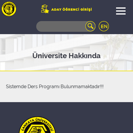
WEB
MAIL
TELEFON
REHBERİ
ÖĞRENCİ
Üniversite Hakkında
BİLGİ
SİSTEMİ
AÇILAN
DERSLER
UZAKTAN
Sistemde Ders Programı Bulunmamaktadır!!!
EĞİTİM
KAMPÜSTE
YAŞAM
KÜTÜPHANE
PORTALI
ULAŞIM