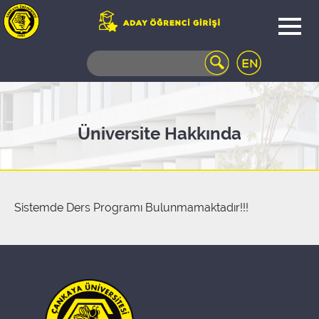
WEB
MAIL
TELEFON
REHBERİ
ÖĞRENCİ
Üniversite Hakkında
BİLGİ
SİSTEMİ
AÇILAN
DERSLER
UZAKTAN
Sistemde Ders Programı Bulunmamaktadır!!!
EĞİTİM
KAMPÜSTE
YAŞAM
KÜTÜPHANE
PORTALI
ULAŞIM