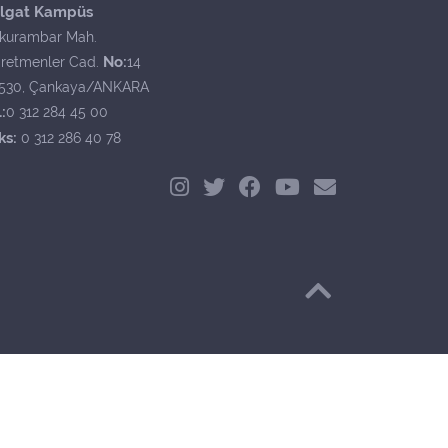
lgat Kampüs
kurambar Mah.
No:
retmenler Cad.
14
530, Çankaya/ANKARA
:
0 312 284 45 00
ks:
0 312 286 40 78