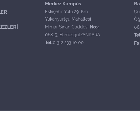
Merkez Kampüs
Ba
LER
Eskişehir Yolu 29. Km.
Çu
Yukarıyurtçu Mahallesi
Öğ
EZLERİ
No:
Mimar Sinan Caddesi
4
06
06815, Etimesgut/ANKARA
Tel
Tel:
0 312 233 10 00
Fa