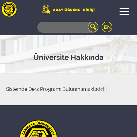
WEB
MAIL
TELEFON
REHBERİ
ÖĞRENCİ
Üniversite Hakkında
BİLGİ
SİSTEMİ
AÇILAN
DERSLER
UZAKTAN
Sistemde Ders Programı Bulunmamaktadır!!!
EĞİTİM
KAMPÜSTE
YAŞAM
KÜTÜPHANE
PORTALI
ULAŞIM