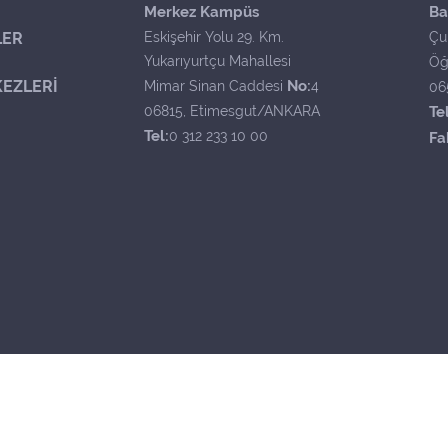
Merkez Kampüs
Ba
LER
Eskişehir Yolu 29. Km.
Çu
Yukarıyurtçu Mahallesi
Öğ
EZLERİ
No:
Mimar Sinan Caddesi
4
06
06815, Etimesgut/ANKARA
Tel
Tel:
0 312 233 10 00
Fa