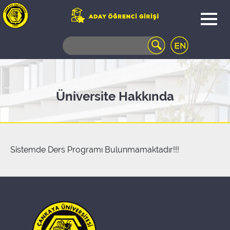
WEB
MAIL
TELEFON
REHBERİ
ÖĞRENCİ
Üniversite Hakkında
BİLGİ
SİSTEMİ
AÇILAN
DERSLER
UZAKTAN
Sistemde Ders Programı Bulunmamaktadır!!!
EĞİTİM
KAMPÜSTE
YAŞAM
KÜTÜPHANE
PORTALI
ULAŞIM