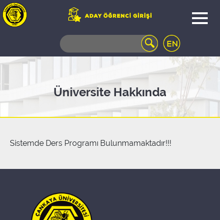
WEB
MAIL
TELEFON
REHBERİ
ÖĞRENCİ
Üniversite Hakkında
BİLGİ
SİSTEMİ
AÇILAN
DERSLER
UZAKTAN
Sistemde Ders Programı Bulunmamaktadır!!!
EĞİTİM
KAMPÜSTE
YAŞAM
KÜTÜPHANE
PORTALI
ULAŞIM