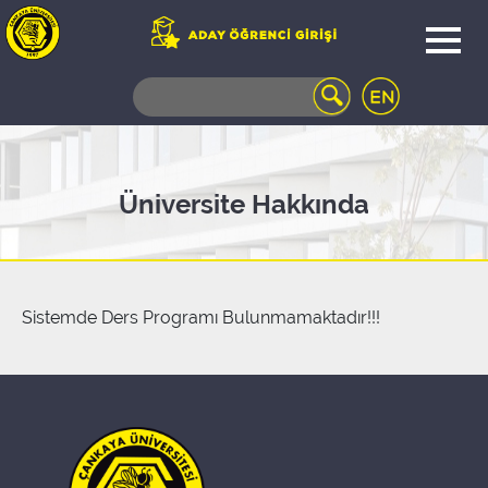
WEB
MAIL
TELEFON
REHBERİ
ÖĞRENCİ
Üniversite Hakkında
BİLGİ
SİSTEMİ
AÇILAN
DERSLER
UZAKTAN
Sistemde Ders Programı Bulunmamaktadır!!!
EĞİTİM
KAMPÜSTE
YAŞAM
KÜTÜPHANE
PORTALI
ULAŞIM