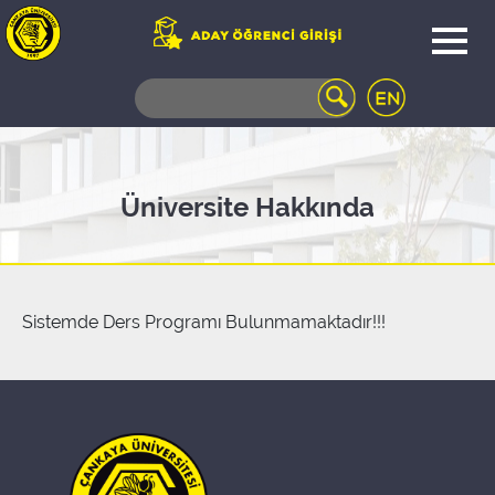
WEB
MAIL
TELEFON
REHBERİ
ÖĞRENCİ
Üniversite Hakkında
BİLGİ
SİSTEMİ
AÇILAN
DERSLER
UZAKTAN
Sistemde Ders Programı Bulunmamaktadır!!!
EĞİTİM
KAMPÜSTE
YAŞAM
KÜTÜPHANE
PORTALI
ULAŞIM