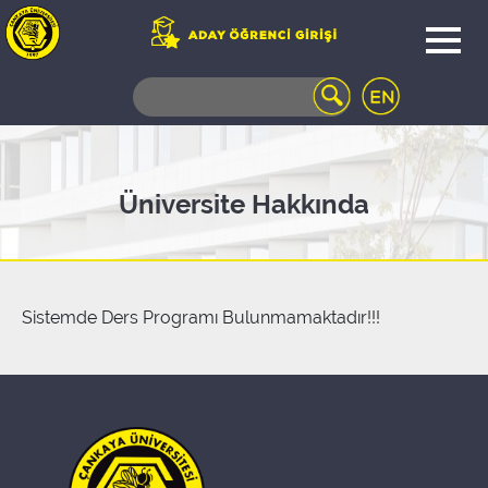
WEB
MAIL
TELEFON
REHBERİ
ÖĞRENCİ
Üniversite Hakkında
BİLGİ
SİSTEMİ
AÇILAN
DERSLER
UZAKTAN
Sistemde Ders Programı Bulunmamaktadır!!!
EĞİTİM
KAMPÜSTE
YAŞAM
KÜTÜPHANE
PORTALI
ULAŞIM