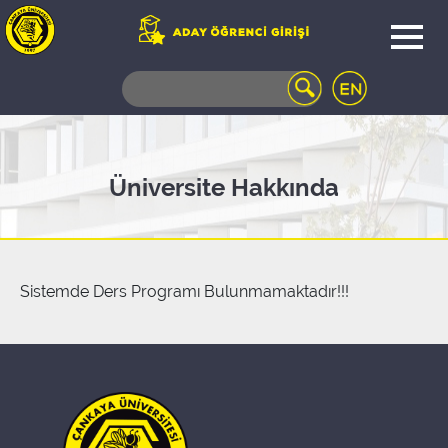
WEB
MAIL
TELEFON
REHBERİ
ÖĞRENCİ
Üniversite Hakkında
BİLGİ
SİSTEMİ
AÇILAN
DERSLER
UZAKTAN
Sistemde Ders Programı Bulunmamaktadır!!!
EĞİTİM
KAMPÜSTE
YAŞAM
KÜTÜPHANE
PORTALI
ULAŞIM