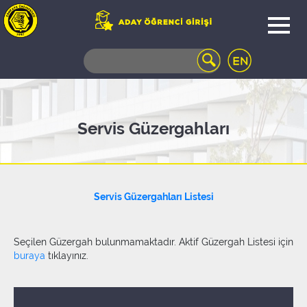
WEB
MAIL
TELEFON
REHBERİ
ÖĞRENCİ
Servis Güzergahları
BİLGİ
SİSTEMİ
AÇILAN
DERSLER
Servis Güzergahları Listesi
UZAKTAN
EĞİTİM
KAMPÜSTE
Seçilen Güzergah bulunmamaktadır. Aktif Güzergah Listesi için
YAŞAM
buraya
tıklayınız.
KÜTÜPHANE
PORTALI
ULAŞIM