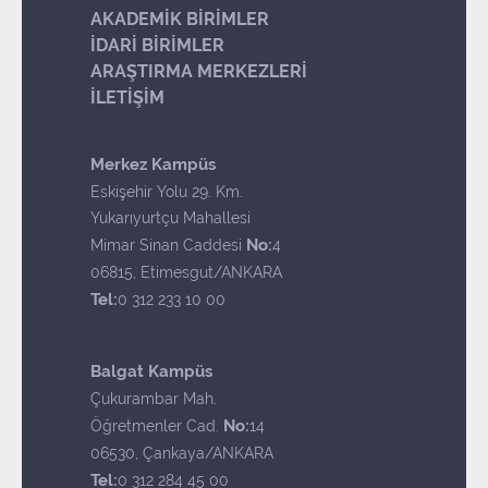
AKADEMİK BİRİMLER
İDARİ BİRİMLER
ARAŞTIRMA MERKEZLERİ
İLETİŞİM
Merkez Kampüs
Eskişehir Yolu 29. Km.
Yukarıyurtçu Mahallesi
No:
Mimar Sinan Caddesi
4
06815, Etimesgut/ANKARA
Tel:
0 312 233 10 00
Balgat Kampüs
Çukurambar Mah.
No:
Öğretmenler Cad.
14
06530, Çankaya/ANKARA
Tel:
0 312 284 45 00