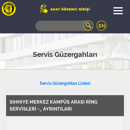
WEB
MAIL
TELEFON
REHBERİ
ÖĞRENCİ
Servis Güzergahları
BİLGİ
SİSTEMİ
AÇILAN
DERSLER
Servis Güzergahları Listesi
UZAKTAN
EĞİTİM
KAMPÜSTE
SIHHIYE MERKEZ KAMPÜS ARASI RİNG
YAŞAM
SERVİSLERİ -_ AYRINTILARI
KÜTÜPHANE
PORTALI
ULAŞIM