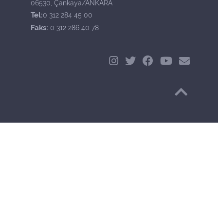
06530, Çankaya/ANKARA
Tel:
0 312 284 45 00
Faks:
0 312 286 40 78
Başa Dön