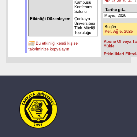
Hf>
28
29
30
31
1
Kampüsü
Konferans
Tarihe git...
Salonu
Etkinliği Düzenleyen:
Çankaya
Üniversitesi
Bugün:
Türk Müziği
Per, Ağ 6, 2026
Topluluğu
Abone Ol veya Ta
Bu etkinliği kendi kişisel
Yükle
takviminize kopyalayın
Etkinlikleri Filtrel