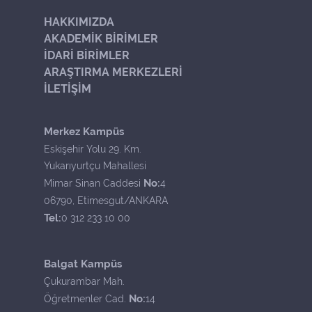
HAKKIMIZDA
AKADEMİK BİRİMLER
İDARİ BİRİMLER
ARAŞTIRMA MERKEZLERİ
İLETİŞİM
Merkez Kampüs
Eskişehir Yolu 29. Km.
Yukarıyurtçu Mahallesi
No:
Mimar Sinan Caddesi
4
06790, Etimesgut/ANKARA
Tel:
0 312 233 10 00
Balgat Kampüs
Çukurambar Mah.
No:
Öğretmenler Cad.
14