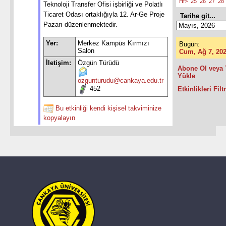
Hf>
25
26
27
28
Teknoloji Transfer Ofisi işbirliği ve Polatlı
Ticaret Odası ortaklığıyla 12. Ar-Ge Proje
Tarihe git...
Pazarı düzenlenmektedir.
Yer:
Merkez Kampüs Kırmızı
Bugün:
Salon
Cum, Ağ 7, 20
İletişim:
Özgün Türüdü
Abone Ol veya 
Yükle
ozgunturudu@cankaya.edu.tr
452
Etkinlikleri Filt
Bu etkinliği kendi kişisel takviminize
kopyalayın