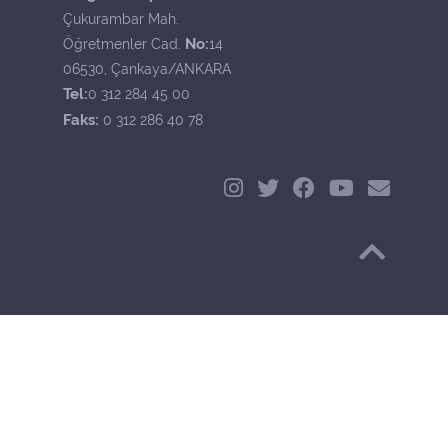
Çukurambar Mah.
No:
Öğretmenler Cad.
14
06530, Çankaya/ANKARA
Tel:
0 312 284 45 00
Faks:
0 312 286 40 78
Başa Dön