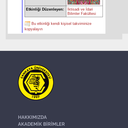
Etkinliği Düzenleyen:
İktisadi ve İdari
Bilimler Fakültesi
Bu etkinliği kendi kişisel takviminize
kopyalayın
HAKKIMIZDA
AKADEMİK BİRİMLER