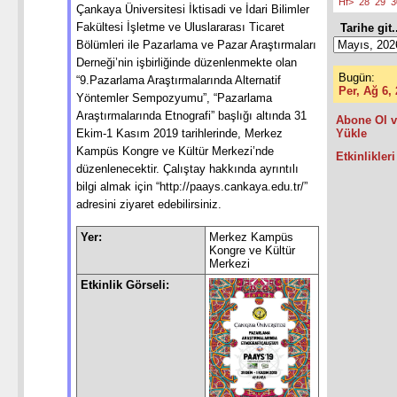
Hf>
28
29
3
Çankaya Üniversitesi İktisadi ve İdari Bilimler
Fakültesi İşletme ve Uluslararası Ticaret
Tarihe git.
Bölümleri ile Pazarlama ve Pazar Araştırmaları
Derneği’nin işbirliğinde düzenlenmekte olan
Bugün:
“9.Pazarlama Araştırmalarında Alternatif
Per, Ağ 6,
Yöntemler Sempozyumu”, “Pazarlama
Araştırmalarında Etnografi” başlığı altında 31
Abone Ol v
Ekim-1 Kasım 2019 tarihlerinde, Merkez
Yükle
Kampüs Kongre ve Kültür Merkezi’nde
Etkinlikleri
düzenlenecektir. Çalıştay hakkında ayrıntılı
bilgi almak için “http://paays.cankaya.edu.tr/”
adresini ziyaret edebilirsiniz.
Yer:
Merkez Kampüs
Kongre ve Kültür
Merkezi
Etkinlik Görseli: