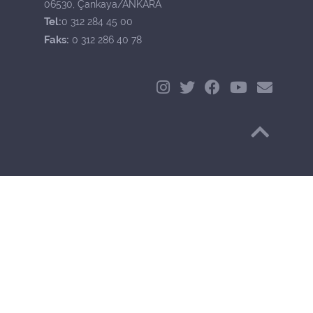
06530, Çankaya/ANKARA
Tel:
0 312 284 45 00
Faks:
0 312 286 40 78
Başa Dön