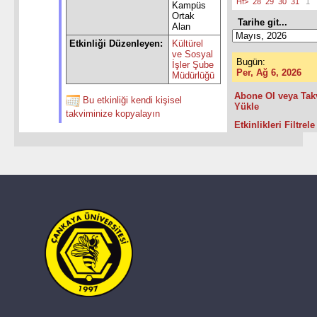
Hf>
28
29
30
31
1
Kampüs
Ortak
Tarihe git...
Alan
Etkinliği Düzenleyen:
Kültürel
ve Sosyal
Bugün:
İşler Şube
Per, Ağ 6, 2026
Müdürlüğü
Abone Ol veya Tak
Bu etkinliği kendi kişisel
Yükle
takviminize kopyalayın
Etkinlikleri Filtrele