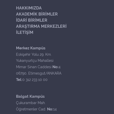
HAKKIMIZDA
AKADEMİK BİRİMLER
İDARİ BİRİMLER
ARAŞTIRMA MERKEZLERİ
İLETİŞİM
Merkez Kampüs
Eskişehir Yolu 29. Km.
Yukarıyurtçu Mahallesi
No:
Mimar Sinan Caddesi
4
06790, Etimesgut/ANKARA
Tel:
0 312 233 10 00
Balgat Kampüs
Çukurambar Mah.
No:
Öğretmenler Cad.
14