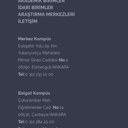
AKADEMİK BİRİMLER
İDARİ BİRİMLER
ARAŞTIRMA MERKEZLERİ
İLETİŞİM
Merkez Kampüs
Eskişehir Yolu 29. Km.
Yukarıyurtçu Mahallesi
No:
Mimar Sinan Caddesi
4
06790, Etimesgut/ANKARA
Tel:
0 312 233 10 00
Balgat Kampüs
Çukurambar Mah.
No:
Öğretmenler Cad.
14
06530, Çankaya/ANKARA
Tel:
0 312 284 45 00