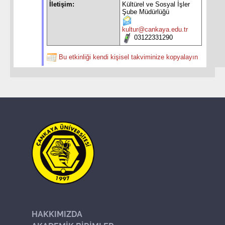
İletişim:
Kültürel ve Sosyal İşler
Şube Müdürlüğü
kultur@cankaya.edu.tr
03122331290
Bu etkinliği kendi kişisel takviminize kopyalayın
HAKKIMIZDA