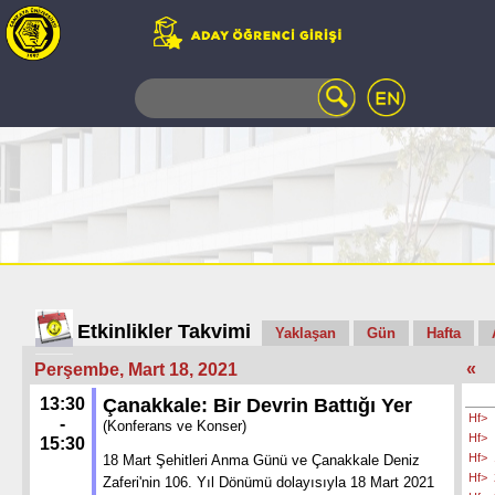
WEB
MAIL
TELEFON
REHBERİ
ÖĞRENCİ
BİLGİ
SİSTEMİ
AÇILAN
DERSLER
UZAKTAN
Etkinlikler Takvimi
Yaklaşan
Gün
Hafta
EĞİTİM
«
Perşembe, Mart 18, 2021
KAMPÜSTE
YAŞAM
13:30
Çanakkale: Bir Devrin Battığı Yer
Hf>
KÜTÜPHANE
-
(Konferans ve Konser)
Hf>
15:30
PORTALI
Hf>
18 Mart Şehitleri Anma Günü ve Çanakkale Deniz
ULAŞIM
Hf>
Zaferi'nin 106. Yıl Dönümü dolayısıyla 18 Mart 2021