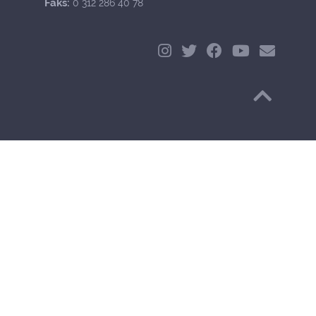
Faks:
0 312 286 40 78
Başa Dön