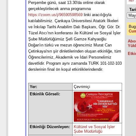
Hf>
Perşembe günü, saat 13.30'da online olarak
gerçekleştirilecek anma programına
Tari
https://zoom.us/j/96590598569
linki aracılığıyla
katılabilirsiniz. Çankaya Üniversitesi Atatürk İlkeleri
Bug
ve İnkılap Tarihi Anabilim Dalı Başkanı, Öğr. Gör. Dr.
Cum
Tüzel Atıcı'nın konferansı ile Kültürel ve Sosyal İşler
Şube Müdürlüğümüz Şefi Gamze Kahyaoğlu
Abo
Doğan'ın türkü ve mezun öğrencimiz Murat Can
Yük
Çetinkaya'nın şiir dinletilerinden oluşan etkinliğe, tüm
Etki
Öğrencilerimiz, Akademik ve İdari Personelimiz
davetlidir. Program aynı zamanda TURK 101-102-103
derslerinin final ön koşul etkinliklerindendir.
Yer:
Çevrimiçi
Etkinlik Görseli:
Etkinliği Düzenleyen:
Kültürel ve Sosyal İşler
Şube Müdürlüğü