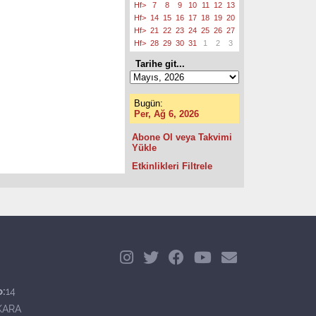
Hf>
7
8
9
10
11
12
13
Hf>
14
15
16
17
18
19
20
Hf>
21
22
23
24
25
26
27
Hf>
28
29
30
31
1
2
3
Tarihe git...
Bugün:
Per, Ağ 6, 2026
Abone Ol veya Takvimi
Yükle
Etkinlikleri Filtrele
o:
14
KARA