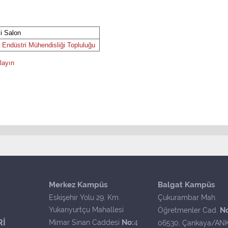
 Salon
 Endüstri Mühendisliği Topluluğu
layın
Merkez Kampüs
Balgat Kampüs
Eskişehir Yolu 29. Km.
Çukurambar Mah.
Yukarıyurtçu Mahallesi
N
Öğretmenler Cad.
Rİ
No:
Mimar Sinan Caddesi
4
06530, Çankaya/AN