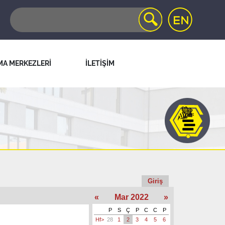
MA MERKEZLERİ
İLETİŞİM
Giriş
«
Mar 2022
»
P
S
Ç
P
C
C
P
Hf>
28
1
2
3
4
5
6