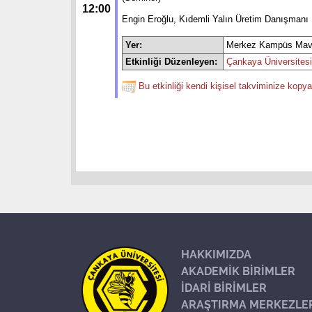
12:00
Engin Eroğlu, Kıdemli Yalın Üretim Danışmanı
Yer:
Merkez Kampüs Mavi
Etkinliği Düzenleyen:
Çankaya Üniversitesi
Bu etkinliği kendi kişisel takviminize kopya
HAKKIMIZDA
AKADEMİK BİRİMLER
İDARİ BİRİMLER
ARAŞTIRMA MERKEZLE