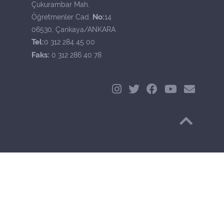
Çukurambar Mah.
No:
Öğretmenler Cad.
14
06530, Çankaya/ANKARA
Tel:
0 312 284 45 00
Faks:
0 312 286 40 78
Başa Dön