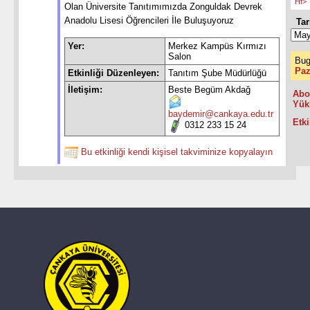
Hf>
Olan Üniversite Tanıtımımızda Zonguldak Devrek
Anadolu Lisesi Öğrencileri İle Buluşuyoruz
Tar
Yer:
Merkez Kampüs Kırmızı
Salon
Bug
Paz
Etkinliği Düzenleyen:
Tanıtım Şube Müdürlüğü
İletişim:
Beste Begüm Akdağ
Abo
Yük
baydemir@cankaya.edu.tr
Etki
0312 233 15 24
Bu etkinliği kendi kişisel takviminize kopyalayın