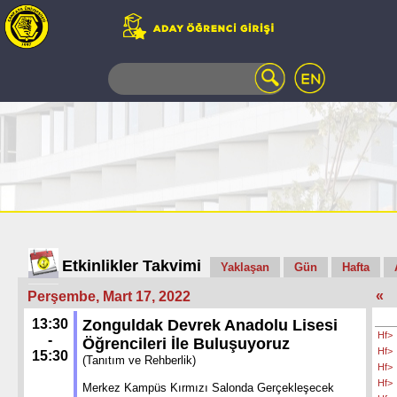
WEB
MAIL
TELEFON
REHBERİ
ÖĞRENCİ
BİLGİ
SİSTEMİ
AÇILAN
DERSLER
UZAKTAN
Etkinlikler Takvimi
Yaklaşan
Gün
Hafta
EĞİTİM
«
Perşembe, Mart 17, 2022
KAMPÜSTE
YAŞAM
13:30
Zonguldak Devrek Anadolu Lisesi
Hf>
KÜTÜPHANE
-
Öğrencileri İle Buluşuyoruz
Hf>
15:30
PORTALI
(Tanıtım ve Rehberlik)
Hf>
ULAŞIM
Hf>
Merkez Kampüs Kırmızı Salonda Gerçekleşecek