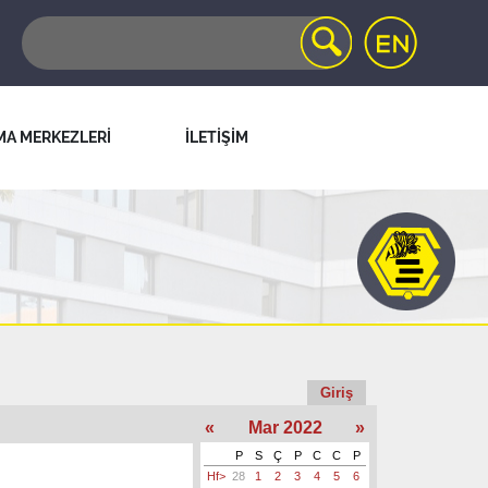
MA MERKEZLERİ
İLETİŞİM
Giriş
«
Mar 2022
»
P
S
Ç
P
C
C
P
Hf>
28
1
2
3
4
5
6