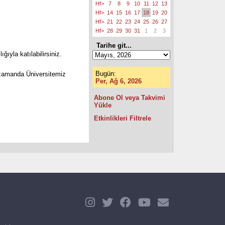
Hf>
7
8
9
10
11
12
13
Hf>
14
15
16
17
18
19
20
Hf>
21
22
23
24
25
26
27
Hf>
28
29
30
31
1
2
3
Tarihe git...
lığıyla katılabilirsiniz.
Bugün:
ı zamanda Üniversitemiz
Per, Ağ 6, 2026
Abone Ol veya Takvimi
Yükle
Etkinlikleri Filtrele