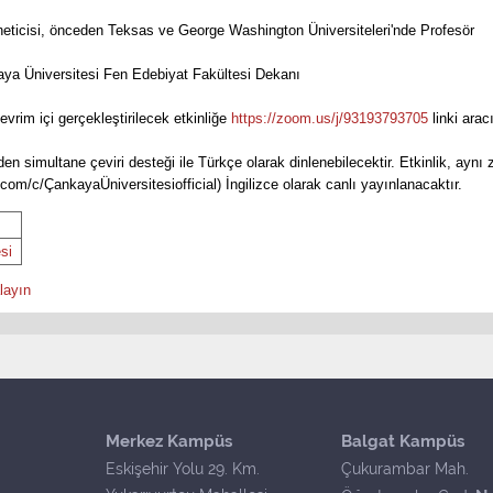
eticisi, önceden Teksas ve George Washington Üniversiteleri'nde Profesör
a Üniversitesi Fen Edebiyat Fakültesi Dekanı
evrim içi gerçekleştirilecek etkinliğe
https://zoom.us/j/93193793705
linki aracı
n simultane çeviri desteği ile Türkçe olarak dinlenebilecektir. Etkinlik, ayn
m/c/ÇankayaÜniversitesiofficial) İngilizce olarak canlı yayınlanacaktır.
si
layın
Merkez Kampüs
Balgat Kampüs
Eskişehir Yolu 29. Km.
Çukurambar Mah.