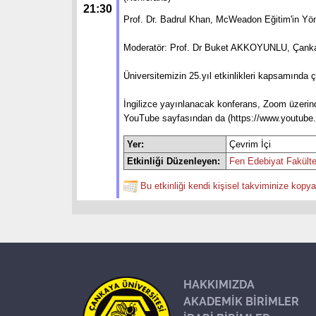
21:30
Prof. Dr. Badrul Khan, McWeadon Eğitim'in Yön
Moderatör: Prof. Dr Buket AKKOYUNLU, Çankay
Üniversitemizin 25.yıl etkinlikleri kapsamında ç
İngilizce yayınlanacak konferans, Zoom üzerinde
YouTube sayfasından da (https://www.youtube.co
Yer:
Çevrim İçi
Etkinliği Düzenleyen:
Fen Edebiyat Fakülte
Bu etkinliği kendi kişisel takviminize kopya
HAKKIMIZDA
AKADEMİK BİRİMLER