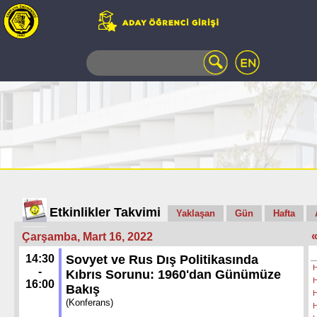
WEB
MAIL
TELEFON
REHBERİ
ÖĞRENCİ
BİLGİ
SİSTEMİ
AÇILAN
DERSLER
UZAKTAN
Etkinlikler Takvimi
Yaklaşan
Gün
Hafta
EĞİTİM
Çarşamba, Mart 16, 2022
KAMPÜSTE
YAŞAM
14:30
Sovyet ve Rus Dış Politikasında
H
KÜTÜPHANE
-
Kıbrıs Sorunu: 1960'dan Günümüze
H
16:00
PORTALI
Bakış
H
ULAŞIM
(Konferans)
H