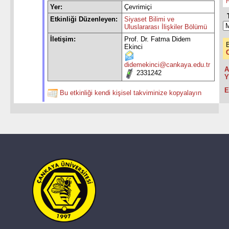
H
Yer:
Çevrimiçi
Etkinliği Düzenleyen:
Siyaset Bilimi ve
Uluslararası İlişkiler Bölümü
İletişim:
Prof. Dr. Fatma Didem
Ekinci
didemekinci@cankaya.edu.tr
A
2331242
Y
E
Bu etkinliği kendi kişisel takviminize kopyalayın