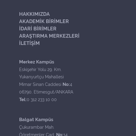
HAKKIMIZDA
AKADEMİK BİRİMLER
İDARİ BİRİMLER
ARAŞTIRMA MERKEZLERİ
İLETİŞİM
Merkez Kampüs
Eskişehir Yolu 29. Km.
Yukarıyurtçu Mahallesi
No:
Mimar Sinan Caddesi
4
06790, Etimesgut/ANKARA
Tel:
0 312 233 10 00
Balgat Kampüs
Çukurambar Mah.
No:
Öğretmenler Cad.
14