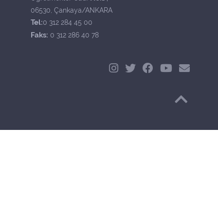
06530, Çankaya/ANKARA
Tel:
0 312 284 45 00
Faks:
0 312 286 40 78
Başa Dön