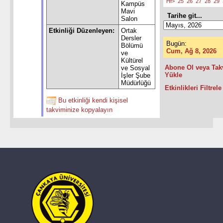
Hf>
25
26
27
28
29
Kampüs
Mavi
Tarihe git...
Salon
Etkinliği Düzenleyen:
Ortak
Dersler
Bugün:
Bölümü
Cum, Ağ 8, 2026
ve
Kültürel
Abone Ol veya Tak
ve Sosyal
Yükle
İşler Şube
Müdürlüğü
Etkinlikleri Filtrele
Bu etkinliği kendi kişisel
takviminize kopyalayın