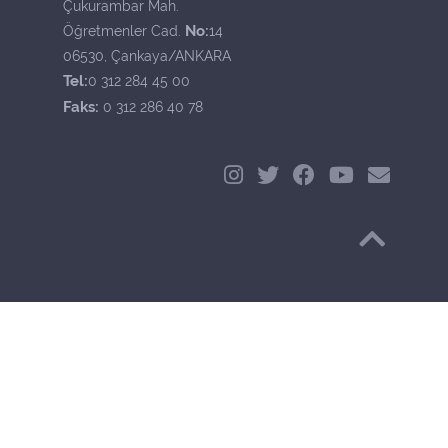
Çukurambar Mah.
No:
Öğretmenler Cad.
14
06530, Çankaya/ANKARA
Tel:
0 312 284 45 00
Faks:
0 312 286 40 78
Başa Dön