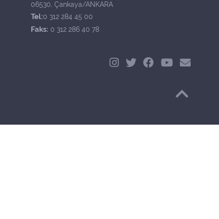
06530, Çankaya/ANKARA
Tel:
0 312 284 45 00
Faks:
0 312 286 40 78
Başa Dön