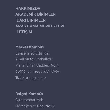
HAKKIMIZDA
AKADEMİK BİRİMLER
İDARİ BİRİMLER
ARAŞTIRMA MERKEZLERİ
İLETİŞİM
Merkez Kampüs
Eskişehir Yolu 29. Km.
Yukarıyurtçu Mahallesi
No:
Mimar Sinan Caddesi
4
06790, Etimesgut/ANKARA
Tel:
0 312 233 10 00
Balgat Kampüs
Çukurambar Mah.
No:
Öğretmenler Cad.
14