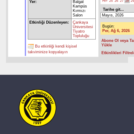
Hf>
25
26
27
28
2
Yer:
Balgat
Kampüs
Tarihe git...
Kırmızı
Salon
Etkinliği Düzenleyen:
Çankaya
Bugün:
Üniversitesi
Per, Ağ 6, 2026
Tiyatro
Topluluğu
Abone Ol veya Ta
Yükle
Bu etkinliği kendi kişisel
takviminize kopyalayın
Etkinlikleri Filtrel