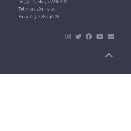
06530, Çankaya/ANKARA
Tel:
0 312 284 45 00
Faks:
0 312 286 40 78
Başa Dön