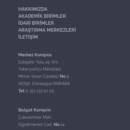
HAKKIMIZDA
AKADEMİK BİRİMLER
İDARİ BİRİMLER
ARAŞTIRMA MERKEZLERİ
İLETİŞİM
Merkez Kampüs
Eskişehir Yolu 29. Km.
Yukarıyurtçu Mahallesi
No:
Mimar Sinan Caddesi
4
06790, Etimesgut/ANKARA
Tel:
0 312 233 10 00
Balgat Kampüs
Çukurambar Mah.
No:
Öğretmenler Cad.
14