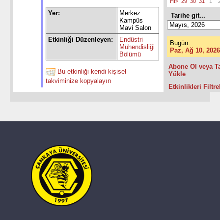
Hf>
29
30
31
1
Yer:
Merkez
Tarihe git...
Kampüs
Mavi Salon
Etkinliği Düzenleyen:
Endüstri
Bugün:
Mühendisliği
Paz, Ağ 10, 2026
Bölümü
Abone Ol veya T
Bu etkinliği kendi kişisel
Yükle
takviminize kopyalayın
Etkinlikleri Filtre