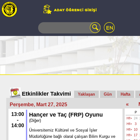
WEB
MAIL
TELEFON
REHBERİ
ÖĞRENCİ
BİLGİ
SİSTEMİ
AÇILAN
DERSLER
UZAKTAN
Etkinlikler Takvimi
Yaklaşan
Gün
Hafta
EĞİTİM
«
Perşembe, Mart 27, 2025
KAMPÜSTE
YAŞAM
P
13:00
Hançer ve Taç (FRP) Oyunu
Hf>
24
KÜTÜPHANE
-
(Diğer)
Hf>
3
14:00
PORTALI
Hf>
10
Üniversitemiz Kültürel ve Sosyal İşler
ULAŞIM
Hf>
17
Müdürlüğüne bağlı olaral çalışan Bilim Kurgu ve