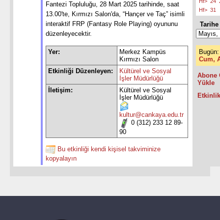
Hf>
24
Fantezi Topluluğu, 28 Mart 2025 tarihinde, saat
Hf>
31
13.00'te, Kırmızı Salon'da, “Hançer ve Taç” isimli
interaktif FRP (Fantasy Role Playing) oyununu
Tarihe 
düzenleyecektir.
Yer:
Merkez Kampüs
Bugün:
Kırmızı Salon
Cum, A
Etkinliği Düzenleyen:
Kültürel ve Sosyal
Abone 
İşler Müdürlüğü
Yükle
İletişim:
Kültürel ve Sosyal
Etkinlik
İşler Müdürlüğü
kultur@cankaya.edu.tr
0 (312) 233 12 89-
90
Bu etkinliği kendi kişisel takviminize
kopyalayın