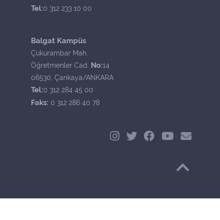
Tel:
0 312 233 10 00
Balgat Kampüs
Çukurambar Mah.
No:
Öğretmenler Cad.
14
06530, Çankaya/ANKARA
Tel:
0 312 284 45 00
Faks:
0 312 286 40 78
Başa Dön