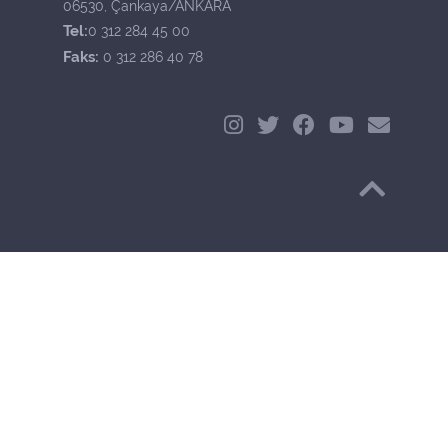
06530, Çankaya/ANKARA
Tel:
0 312 284 45 00
Faks:
0 312 286 40 78
Başa Dön