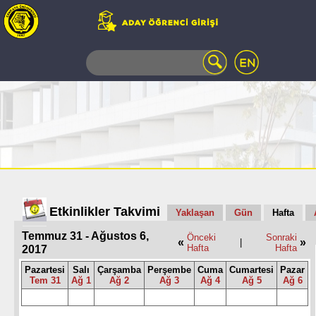
WEB
MAIL
TELEFON
REHBERİ
ÖĞRENCİ
BİLGİ
SİSTEMİ
AÇILAN
DERSLER
UZAKTAN
Etkinlikler Takvimi
Yaklaşan
Gün
Hafta
EĞİTİM
Temmuz 31 - Ağustos 6,
KAMPÜSTE
Önceki
Sonraki
«
»
|
Hafta
Hafta
2017
YAŞAM
KÜTÜPHANE
Pazartesi
Salı
Çarşamba
Perşembe
Cuma
Cumartesi
Pazar
Tem 31
Ağ 1
Ağ 2
Ağ 3
Ağ 4
Ağ 5
Ağ 6
PORTALI
ULAŞIM