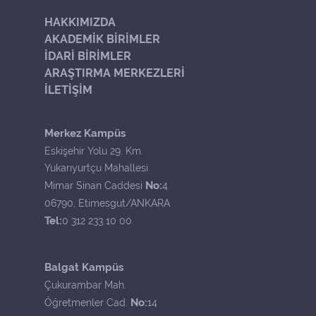
HAKKIMIZDA
AKADEMİK BİRİMLER
İDARİ BİRİMLER
ARAŞTIRMA MERKEZLERİ
İLETİŞİM
Merkez Kampüs
Eskişehir Yolu 29. Km.
Yukarıyurtçu Mahallesi
No:
Mimar Sinan Caddesi
4
06790, Etimesgut/ANKARA
Tel:
0 312 233 10 00
Balgat Kampüs
Çukurambar Mah.
No:
Öğretmenler Cad.
14