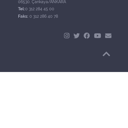
06530, Çankaya/ANKARA
Tel:
0 312 284 45 00
Faks:
0 312 286 40 78
Başa Dön