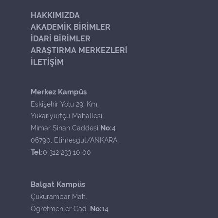
HAKKIMIZDA
AKADEMİK BİRİMLER
İDARİ BİRİMLER
ARAŞTIRMA MERKEZLERİ
İLETİŞİM
Merkez Kampüs
Eskişehir Yolu 29. Km.
Yukarıyurtçu Mahallesi
No:
Mimar Sinan Caddesi
4
06790, Etimesgut/ANKARA
Tel:
0 312 233 10 00
Balgat Kampüs
Çukurambar Mah.
No:
Öğretmenler Cad.
14