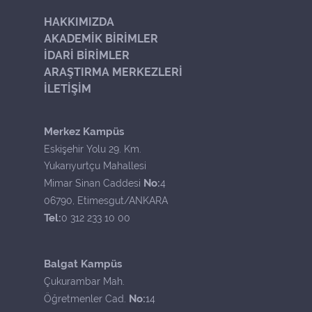
HAKKIMIZDA
AKADEMİK BİRİMLER
İDARİ BİRİMLER
ARAŞTIRMA MERKEZLERİ
İLETİŞİM
Merkez Kampüs
Eskişehir Yolu 29. Km.
Yukarıyurtçu Mahallesi
No:
Mimar Sinan Caddesi
4
06790, Etimesgut/ANKARA
Tel:
0 312 233 10 00
Balgat Kampüs
Çukurambar Mah.
No:
Öğretmenler Cad.
14