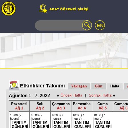
WEB
MAIL
TELEFON
REHBERİ
ÖĞRENCİ
BİLGİ
SİSTEMİ
AÇILAN
DERSLER
UZAKTAN
Etkinlikler Takvimi
Yaklaşan
Gün
Hafta
EĞİTİM
«
»
Ağustos 1 - 7, 2022
Önceki Hafta
|
Sonraki Hafta
KAMPÜSTE
YAŞAM
Pazartesi
Salı
Çarşamba
Perşembe
Cuma
Cumart
Ağ 1
Ağ 2
Ağ 3
Ağ 4
Ağ 5
Ağ 6
KÜTÜPHANE
PORTALI
10:00 (7
10:00 (7
10:00 (7
10:00 (7
10:00 (7
hours)
hours)
hours)
hours)
hours)
ULAŞIM
TANITIM
TANITIM
TANITIM
TANITIM
TANITIM
GÜNLERİ
GÜNLERİ
GÜNLERİ
GÜNLERİ
GÜNLERİ