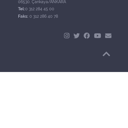
06530, Çankaya/ANKARA
Tel:
0 312 284 45 00
Faks:
0 312 286 40 78
Başa Dön