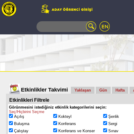
WEB
MAIL
TELEFON
REHBERİ
ÖĞRENCİ
BİLGİ
SİSTEMİ
AÇILAN
DERSLER
UZAKTAN
Etkinlikler Takvimi
Yaklaşan
Gün
Hafta
EĞİTİM
Etkinlikleri Filtrele
KAMPÜSTE
YAŞAM
Görünmesini istediğiniz etkinlik kategorilerini seçin:
Seç/Hiçbirini Seçme
KÜTÜPHANE
Açılış
Kokteyl
Şenlik
PORTALI
Buluşma
Konferans
Sergi
ULAŞIM
Çalıştay
Konferans ve Konser
Sınav