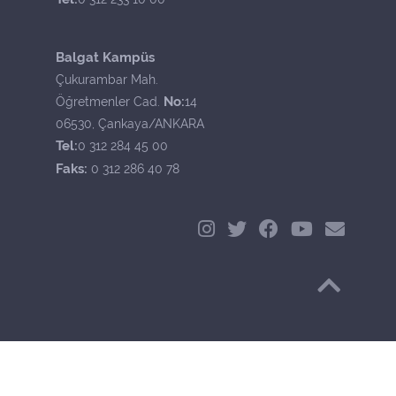
Balgat Kampüs
Çukurambar Mah.
No:
Öğretmenler Cad.
14
06530, Çankaya/ANKARA
Tel:
0 312 284 45 00
Faks:
0 312 286 40 78
Başa Dön