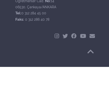
No:
Öğretmenler Cad.
14
06530, Çankaya/ANKARA
Tel:
0 312 284 45 00
Faks:
0 312 286 40 78
Başa Dön