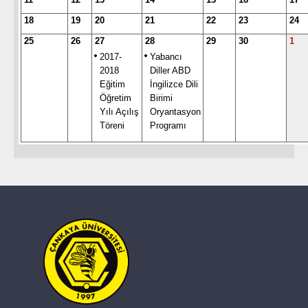
18
19
20
21
22
23
24
25
26
27
28
29
30
1
2017-
Yabancı
2018
Diller ABD
Eğitim
İngilizce Dili
Öğretim
Birimi
Yılı Açılış
Oryantasyon
Töreni
Programı