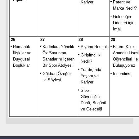
Kariyer
Patent ve
Marka Nedir?
Geleceğin
Liderleri için
İmaj
26
27
28
29
Romantik
Kadınlara Yönelik
Piyano Resitali
Biltem Koleji
İlişkiler ve
Öz Savunma
Anadolu Lises
Girişimcilik
Duygusal
Sanatlarını İçeren
Öğrencileri İle
Nedir?
Boşluklar
Bir Spor Atölyesi
Buluşuyoruz
Yurtdışında
Gökhan Özoğuz
Incendies
Yaşam ve
ile Söyleşi
Kariyer
Siber
Güvenliğin
Dünü, Bugünü
ve Geleceği