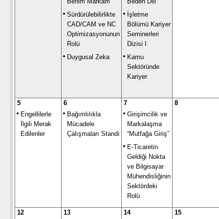
Benim Markam
Beden Dili
Sürdürülebilirlikte
İşletme
CAD/CAM ve NC
Bölümü Kariyer
Optimizasyonunun
Seminerleri
Rolü
Dizisi I
Duygusal Zeka
Kamu
Sektöründe
Kariyer
5
6
7
8
Engellilerle
Bağımlılıkla
Girişimcilik ve
İlgili Merak
Mücadele
Markalaşma
Edilenler
Çalışmaları Standı
“Mutfağa Giriş”
E-Ticaretin
Geldiği Nokta
ve Bilgisayar
Mühendisliğinin
Sektördeki
Rolü
12
13
14
15