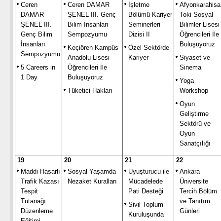
Ceren
Ceren DAMAR
İşletme
Afyonkarahisa
DAMAR
ŞENEL III. Genç
Bölümü Kariyer
Toki Sosyal
ŞENEL III.
Bilim İnsanları
Seminerleri
Bilimler Lisesi
Genç Bilim
Sempozyumu
Dizisi II
Öğrencileri İle
İnsanları
Buluşuyoruz
Keçiören Kampüs
Özel Sektörde
Sempozyumu
Anadolu Lisesi
Kariyer
Siyaset ve
5 Careers in
Öğrencileri İle
Sinema
1 Day
Buluşuyoruz
Yoga
Tüketici Hakları
Workshop
Oyun
Geliştirme
Sektörü ve
Oyun
Sanatçılığı
19
20
21
22
Maddi Hasarlı
Sosyal Yaşamda
Uyuşturucu ile
Ankara
Trafik Kazası
Nezaket Kuralları
Mücadelede
Üniversite
Tespit
Pati Desteği
Tercih Bölüm
Tutanağı
ve Tanıtım
Sivil Toplum
Düzenleme
Günleri
Kuruluşunda
Eğitimi