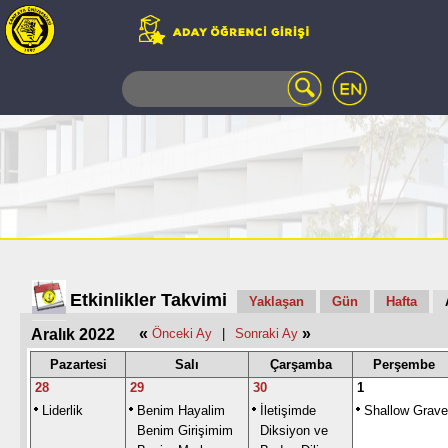
WEB
MAIL
TELEFON
REHBERİ
ÖĞRENCİ
BİLGİ
SİSTEMİ
AÇILAN
DERSLER
UZAKTAN
Etkinlikler Takvimi
Yaklaşan
Gün
Hafta
EĞİTİM
«
»
Aralık 2022
Önceki Ay
|
Sonraki Ay
KAMPÜSTE
YAŞAM
Pazartesi
Salı
Çarşamba
Perşembe
KÜTÜPHANE
28
29
30
1
PORTALI
Liderlik
Benim Hayalim
İletişimde
Shallow Grave
ULAŞIM
Benim Girişimim
Diksiyon ve