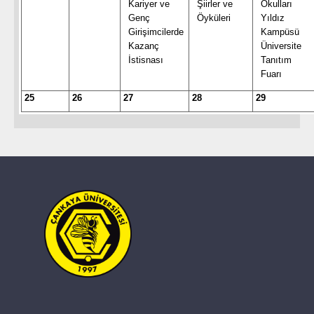
Kariyer ve
Şiirler ve
Okulları
Genç
Öyküleri
Yıldız
Girişimcilerde
Kampüsü
Kazanç
Üniversite
İstisnası
Tanıtım
Fuarı
25
26
27
28
29