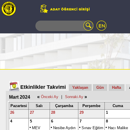
WEB
MAIL
TELEFON
REHBERİ
ÖĞRENCİ
BİLGİ
SİSTEMİ
AÇILAN
DERSLER
UZAKTAN
Etkinlikler Takvimi
Yaklaşan
Gün
Hafta
EĞİTİM
«
»
Mart 2024
Önceki Ay
|
Sonraki Ay
KAMPÜSTE
YAŞAM
Pazartesi
Salı
Çarşamba
Perşembe
Cuma
KÜTÜPHANE
26
27
28
29
1
PORTALI
4
5
6
7
8
ULAŞIM
MEV
Nesibe Aydın
Sınav Eğitim
Hacı Malike