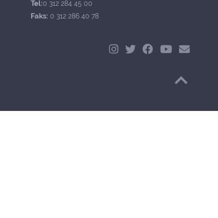
Tel:
0 312 284 45 00
Faks:
0 312 286 40 78
Başa Dön