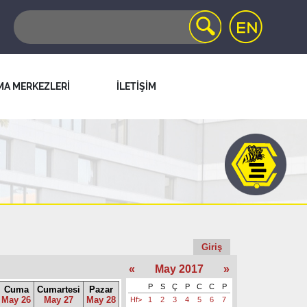
MA MERKEZLERİ
İLETİŞİM
Giriş
«
May 2017
»
P
S
Ç
P
C
C
P
Cuma
Cumartesi
Pazar
May 26
May 27
May 28
Hf>
1
2
3
4
5
6
7