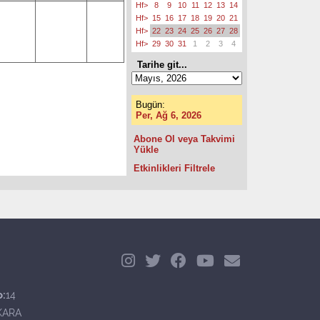
Hf>
8
9
10
11
12
13
14
Hf>
15
16
17
18
19
20
21
Hf>
22
23
24
25
26
27
28
Hf>
29
30
31
1
2
3
4
Tarihe git...
Bugün:
Per, Ağ 6, 2026
Abone Ol veya Takvimi
Yükle
Etkinlikleri Filtrele
o:
14
KARA