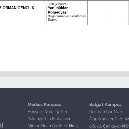
19:30 (2 hours)
GM ORMAN GENÇLİK
Yanlışlıklar
Komedyası
Balgat Kampüsü Konferans
Salonu
Merkez Kampüs
Balgat Kampüs
Eskişehir Yolu 29. Km.
Çukurambar Mah.
Yukarıyurtçu Mahallesi
N
Öğretmenler Cad.
Rİ
No:
Mimar Sinan Caddesi
4
06530, Çankaya/AN