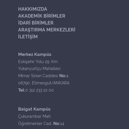
HAKKIMIZDA
AKADEMİK BİRİMLER
İDARİ BİRİMLER
ARAŞTIRMA MERKEZLERİ
İLETİŞİM
Merkez Kampüs
Eskişehir Yolu 29. Km.
Yukarıyurtçu Mahallesi
No:
Mimar Sinan Caddesi
4
06790, Etimesgut/ANKARA
Tel:
0 312 233 10 00
Balgat Kampüs
Çukurambar Mah.
No:
Öğretmenler Cad.
14