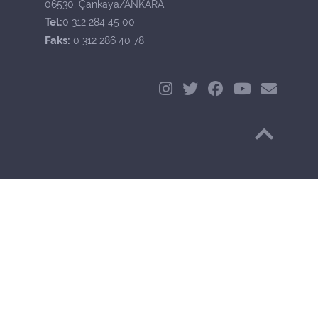
06530, Çankaya/ANKARA
Tel:
0 312 284 45 00
Faks:
0 312 286 40 78
Başa Dön