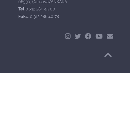
06530, Çankaya/ANKARA
Tel:
0 312 284 45 00
Faks:
0 312 286 40 78
Başa Dön