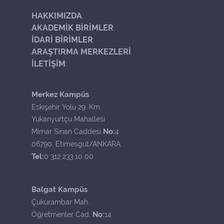
HAKKIMIZDA
AKADEMİK BİRİMLER
İDARİ BİRİMLER
ARAŞTIRMA MERKEZLERİ
İLETİŞİM
Merkez Kampüs
Eskişehir Yolu 29. Km.
Yukarıyurtçu Mahallesi
No:
Mimar Sinan Caddesi
4
06790, Etimesgut/ANKARA
Tel:
0 312 233 10 00
Balgat Kampüs
Çukurambar Mah.
No:
Öğretmenler Cad.
14