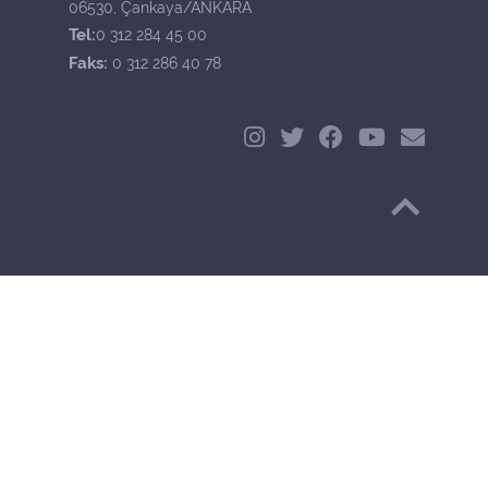
06530, Çankaya/ANKARA
Tel:
0 312 284 45 00
Faks:
0 312 286 40 78
Başa Dön