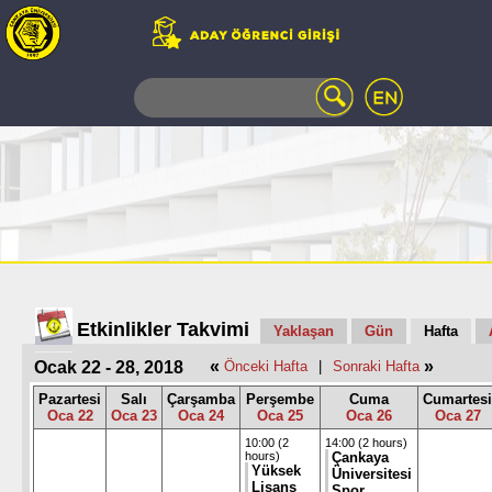
WEB
MAIL
TELEFON
REHBERİ
ÖĞRENCİ
BİLGİ
SİSTEMİ
AÇILAN
DERSLER
UZAKTAN
Etkinlikler Takvimi
Yaklaşan
Gün
Hafta
EĞİTİM
«
»
Ocak 22 - 28, 2018
Önceki Hafta
|
Sonraki Hafta
KAMPÜSTE
YAŞAM
Pazartesi
Salı
Çarşamba
Perşembe
Cuma
Cumartesi
Oca 22
Oca 23
Oca 24
Oca 25
Oca 26
Oca 27
KÜTÜPHANE
PORTALI
10:00 (2
14:00 (2 hours)
hours)
Çankaya
ULAŞIM
Yüksek
Üniversitesi
Lisans
Spor