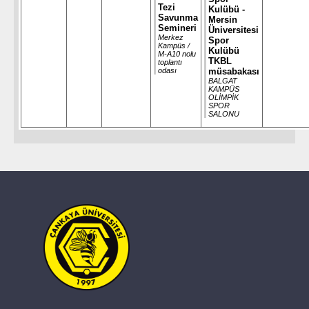
Tezi
Kulübü -
Savunma
Mersin
Semineri
Üniversitesi
Merkez
Spor
Kampüs /
Kulübü
M-A10 nolu
TKBL
toplantı
odası
müsabakası
BALGAT
KAMPÜS
OLİMPİK
SPOR
SALONU