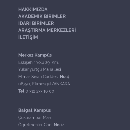
HAKKIMIZDA
AKADEMİK BİRİMLER
İDARİ BİRİMLER
ARAŞTIRMA MERKEZLERİ
İLETİŞİM
Merkez Kampüs
Eskişehir Yolu 29. Km.
Yukarıyurtçu Mahallesi
No:
Mimar Sinan Caddesi
4
06790, Etimesgut/ANKARA
Tel:
0 312 233 10 00
Balgat Kampüs
Çukurambar Mah.
No:
Öğretmenler Cad.
14