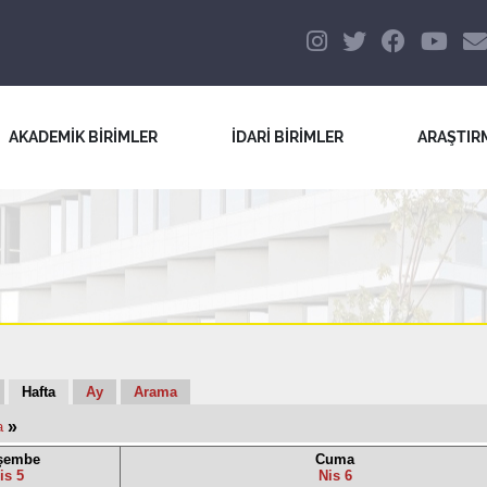
AKADEMİK BİRİMLER
İDARİ BİRİMLER
ARAŞTIR
Hafta
Ay
Arama
»
a
şembe
Cuma
is 5
Nis 6