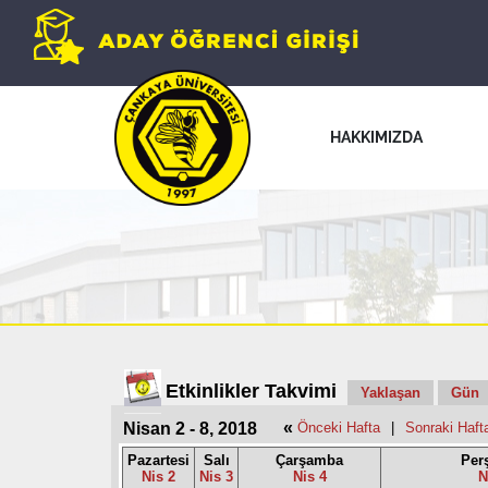
HAKKIMIZDA
Etkinlikler Takvimi
Yaklaşan
Gün
«
Nisan 2 - 8, 2018
Önceki Hafta
|
Sonraki Haft
Pazartesi
Salı
Çarşamba
Per
Nis 2
Nis 3
Nis 4
N