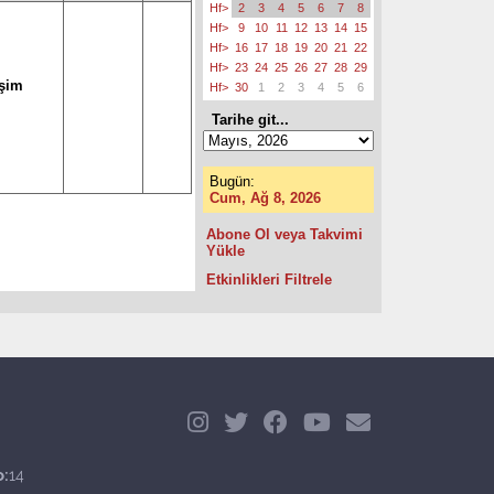
Hf>
2
3
4
5
6
7
8
Hf>
9
10
11
12
13
14
15
Hf>
16
17
18
19
20
21
22
Hf>
23
24
25
26
27
28
29
işim
Hf>
30
1
2
3
4
5
6
Tarihe git...
Bugün:
Cum, Ağ 8, 2026
Abone Ol veya Takvimi
Yükle
Etkinlikleri Filtrele
o:
14