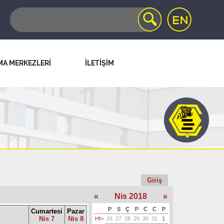
MA MERKEZLERİ
İLETİŞİM
Giriş
«
Nis 2018
»
P
S
Ç
P
C
C
P
Cumartesi
Pazar
Nis 7
Nis 8
Hf>
26
27
28
29
30
31
1