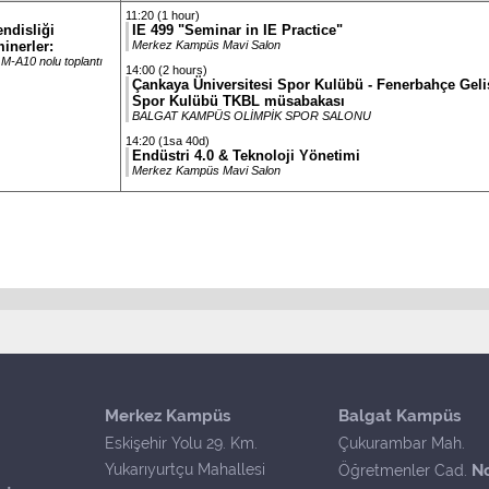
11:20 (1 hour)
ndisliği
IE 499 "Seminar in IE Practice"
inerler:
Merkez Kampüs Mavi Salon
M-A10 nolu toplantı
14:00 (2 hours)
Çankaya Üniversitesi Spor Kulübü - Fenerbahçe Gel
Spor Kulübü TKBL müsabakası
BALGAT KAMPÜS OLİMPİK SPOR SALONU
14:20 (1sa 40d)
Endüstri 4.0 & Teknoloji Yönetimi
Merkez Kampüs Mavi Salon
Merkez Kampüs
Balgat Kampüs
Eskişehir Yolu 29. Km.
Çukurambar Mah.
Yukarıyurtçu Mahallesi
N
Öğretmenler Cad.