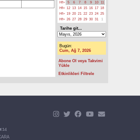
Hf>
5
6
7
8
9
10
11
Hf>
12
13
14
15
16
17
18
Hf>
19
20
21
22
23
24
25
Hf>
26
27
28
29
30
31
1
Tarihe git...
Bugün:
Cum, Ağ 7, 2026
Abone Ol veya Takvimi
Yükle
Etkinlikleri Filtrele
o:
14
KARA