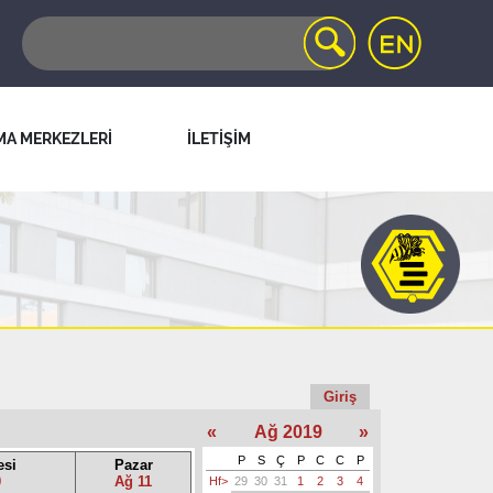
MA MERKEZLERİ
İLETİŞİM
Giriş
«
Ağ 2019
»
P
S
Ç
P
C
C
P
esi
Pazar
0
Ağ 11
Hf>
29
30
31
1
2
3
4