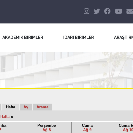
AKADEMİK BİRİMLER
İDARİ BİRİMLER
ARAŞTIR
Hafta
Ay
Arama
»
 Hafta
mba
Perşembe
Cuma
Cumart
7
Ağ 8
Ağ 9
Ağ 1