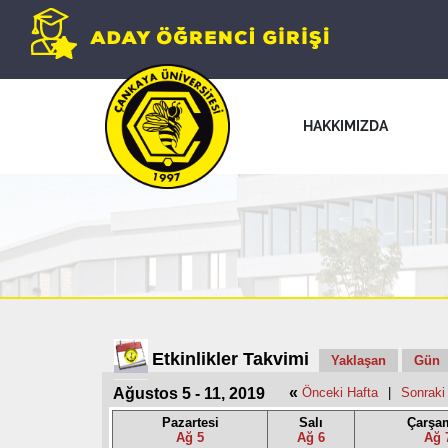
HAKKIMIZDA
Etkinlikler Takvimi
Yaklaşan
Gün
«
Ağustos 5 - 11, 2019
Önceki Hafta
|
Sonraki
Pazartesi
Salı
Çarşa
Ağ 5
Ağ 6
Ağ 