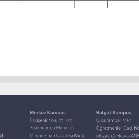
Merkez Kampüs
Balgat Kampüs
Eskişehir Yolu 29. Km.
Çukurambar Mah.
Yukarıyurtçu Mahallesi
N
Öğretmenler Cad.
Rİ
No:
Mimar Sinan Caddesi
4
06530, Çankaya/AN