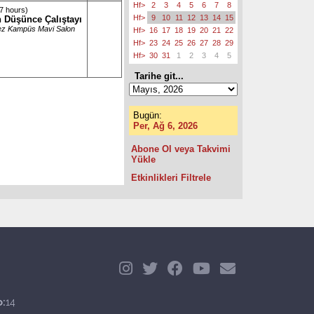
Hf>
2
3
4
5
6
7
8
7 hours)
Hf>
9
10
11
12
13
14
15
n Düşünce Çalıştayı
z Kampüs Mavi Salon
Hf>
16
17
18
19
20
21
22
Hf>
23
24
25
26
27
28
29
Hf>
30
31
1
2
3
4
5
Tarihe git...
Bugün:
Per, Ağ 6, 2026
Abone Ol veya Takvimi
Yükle
Etkinlikleri Filtrele
o:
14