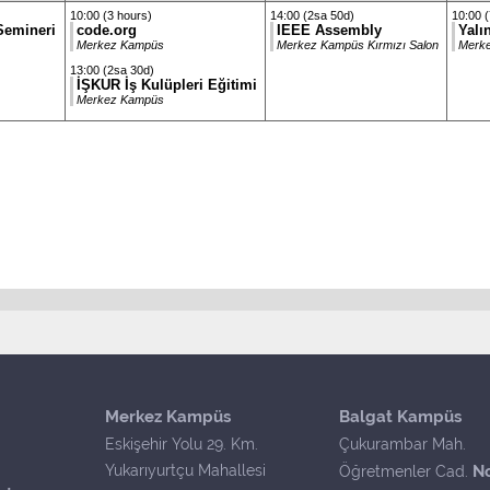
10:00 (3 hours)
14:00 (2sa 50d)
10:00 (
Semineri
code.org
IEEE Assembly
Yalı
Merkez Kampüs
Merkez Kampüs Kırmızı Salon
Merke
13:00 (2sa 30d)
İŞKUR İş Kulüpleri Eğitimi
Merkez Kampüs
Merkez Kampüs
Balgat Kampüs
Eskişehir Yolu 29. Km.
Çukurambar Mah.
Yukarıyurtçu Mahallesi
N
Öğretmenler Cad.