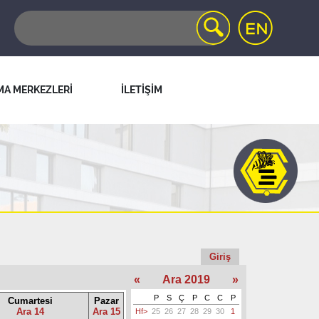
MA MERKEZLERİ
İLETİŞİM
Giriş
«
Ara 2019
»
P
S
Ç
P
C
C
P
Cumartesi
Pazar
Ara 14
Ara 15
Hf>
25
26
27
28
29
30
1