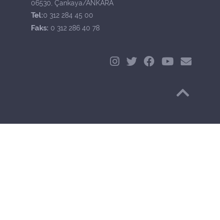
06530, Çankaya/ANKARA
Tel:
0 312 284 45 00
Faks:
0 312 286 40 78
Başa Dön