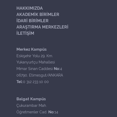
HAKKIMIZDA
AKADEMİK BİRİMLER
İDARİ BİRİMLER
ARAŞTIRMA MERKEZLERİ
İLETİŞİM
Merkez Kampüs
Eskişehir Yolu 29. Km.
Yukarıyurtçu Mahallesi
No:
Mimar Sinan Caddesi
4
06790, Etimesgut/ANKARA
Tel:
0 312 233 10 00
Balgat Kampüs
Çukurambar Mah.
No:
Öğretmenler Cad.
14