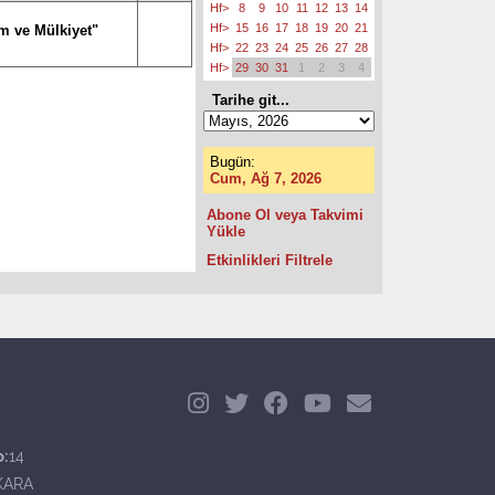
Hf>
8
9
10
11
12
13
14
Hf>
15
16
17
18
19
20
21
ım ve Mülkiyet"
Hf>
22
23
24
25
26
27
28
Hf>
29
30
31
1
2
3
4
Tarihe git...
Bugün:
Cum, Ağ 7, 2026
Abone Ol veya Takvimi
Yükle
Etkinlikleri Filtrele
o:
14
KARA