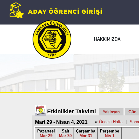
HAKKIMIZDA
Etkinlikler Takvimi
Yaklaşan
Gün
«
Mart 29 - Nisan 4, 2021
Önceki Hafta
|
Sonr
Pazartesi
Salı
Çarşamba
Perşembe
Mar 29
Mar 30
Mar 31
Nis 1