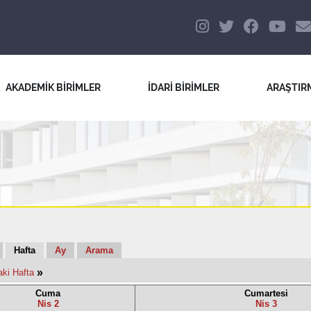
AKADEMİK BİRİMLER
İDARİ BİRİMLER
ARAŞTIR
Hafta
Ay
Arama
»
aki Hafta
Cuma
Cumartesi
Nis 2
Nis 3