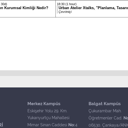
 30d)
18:30 (1 hour)
ın Kurumsal Kimliği Nedir?
Urban Atelier Xtalks, "Planlama, Tasar
Çevrimiçi
Merkez Kampüs
Balgat Kampüs
Eskişehir Yolu 29. Km.
Çukurambar Mah.
Yukarıyurtçu Mahallesi
N
Öğretmenler Cad.
Rİ
No:
Mimar Sinan Caddesi
4
06530, Çankaya/AN