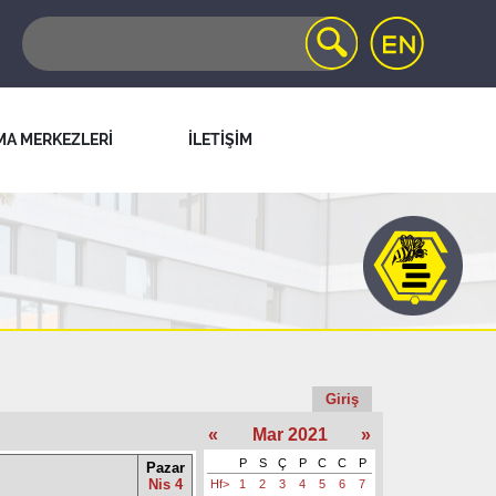
MA MERKEZLERİ
İLETİŞİM
Giriş
«
Mar 2021
»
P
S
Ç
P
C
C
P
Pazar
Nis 4
Hf>
1
2
3
4
5
6
7