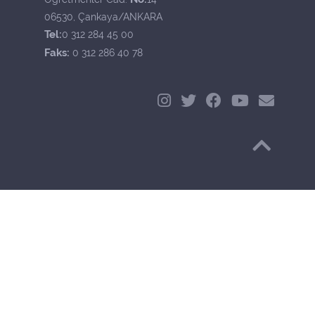
06530, Çankaya/ANKARA
Tel:
0 312 284 45 00
Faks:
0 312 286 40 78
Başa Dön