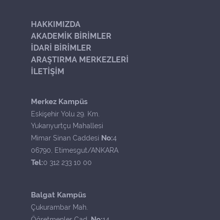
HAKKIMIZDA
AKADEMİK BİRİMLER
İDARİ BİRİMLER
ARAŞTIRMA MERKEZLERİ
İLETİŞİM
Merkez Kampüs
Eskişehir Yolu 29. Km.
Yukarıyurtçu Mahallesi
No:
Mimar Sinan Caddesi
4
06790, Etimesgut/ANKARA
Tel:
0 312 233 10 00
Balgat Kampüs
Çukurambar Mah.
No:
Öğretmenler Cad.
14