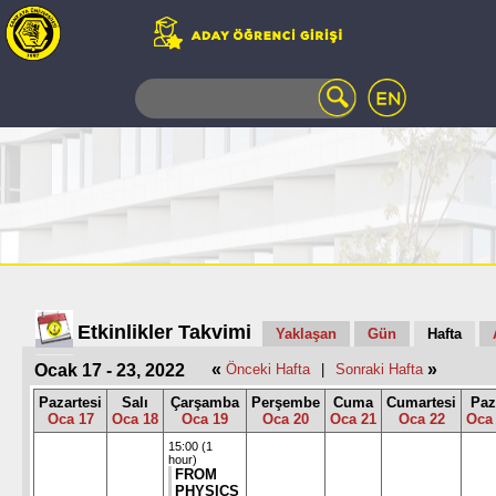
WEB
MAIL
TELEFON
REHBERİ
ÖĞRENCİ
BİLGİ
SİSTEMİ
AÇILAN
DERSLER
UZAKTAN
Etkinlikler Takvimi
Yaklaşan
Gün
Hafta
EĞİTİM
«
»
Ocak 17 - 23, 2022
Önceki Hafta
|
Sonraki Hafta
KAMPÜSTE
YAŞAM
Pazartesi
Salı
Çarşamba
Perşembe
Cuma
Cumartesi
Paz
Oca 17
Oca 18
Oca 19
Oca 20
Oca 21
Oca 22
Oca
KÜTÜPHANE
PORTALI
15:00 (1
hour)
ULAŞIM
FROM
PHYSICS