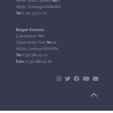
No:
Mimar Sinan Caddesi
4
06790, Etimesgut/ANKARA
Tel:
0 312 233 10 00
Balgat Kampüs
Çukurambar Mah.
No:
Öğretmenler Cad.
14
06530, Çankaya/ANKARA
Tel:
0 312 284 45 00
Faks:
0 312 286 40 78
Başa Dön