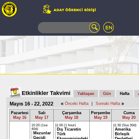
WEB
MAIL
TELEFON
REHBERİ
ÖĞRENCİ
BİLGİ
SİSTEMİ
AÇILAN
DERSLER
UZAKTAN
Etkinlikler Takvimi
Yaklaşan
Gün
Hafta
EĞİTİM
«
»
Mayıs 16 - 22, 2022
Önceki Hafta
|
Sonraki Hafta
KAMPÜSTE
YAŞAM
Pazartesi
Salı
Çarşamba
Perşembe
Cuma
May 16
May 17
May 18
May 19
May 20
KÜTÜPHANE
PORTALI
10:20 (1sa
11:00 (1 hour)
11:30 (5sa 30d)
40d)
Dış Ticaretin
Amerika
ULAŞIM
Mezunlar
Türk
Birleşik
Geçidi
Ekonomisindeki
Devletleri