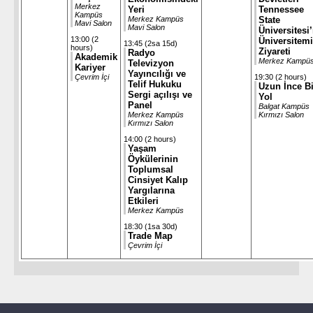
Merkez
Yeri
Tennessee
Kampüs
Merkez Kampüs
State
Mavi Salon
Mavi Salon
Üniversitesi
13:00 (2
Üniversitemi
13:45 (2sa 15d)
hours)
Ziyareti
Radyo
Akademik
Merkez Kampü
Televizyon
Kariyer
Yayıncılığı ve
Çevrim İçi
19:30 (2 hours)
Telif Hukuku
Uzun İnce Bi
Sergi açılışı ve
Yol
Panel
Balgat Kampüs
Merkez Kampüs
Kırmızı Salon
Kırmızı Salon
14:00 (2 hours)
Yaşam
Öykülerinin
Toplumsal
Cinsiyet Kalıp
Yargılarına
Etkileri
Merkez Kampüs
18:30 (1sa 30d)
Trade Map
Çevrim İçi