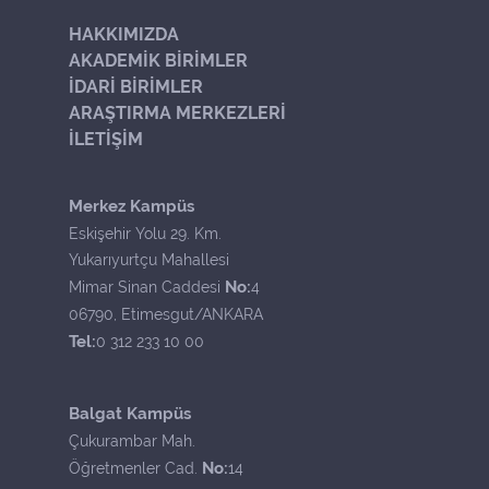
HAKKIMIZDA
AKADEMİK BİRİMLER
İDARİ BİRİMLER
ARAŞTIRMA MERKEZLERİ
İLETİŞİM
Merkez Kampüs
Eskişehir Yolu 29. Km.
Yukarıyurtçu Mahallesi
No:
Mimar Sinan Caddesi
4
06790, Etimesgut/ANKARA
Tel:
0 312 233 10 00
Balgat Kampüs
Çukurambar Mah.
No:
Öğretmenler Cad.
14