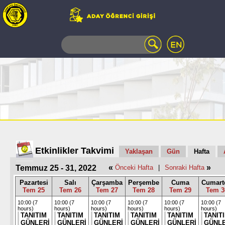
WEB
MAIL
TELEFON
REHBERİ
ÖĞRENCİ
BİLGİ
SİSTEMİ
AÇILAN
DERSLER
UZAKTAN
Etkinlikler Takvimi
Yaklaşan
Gün
Hafta
EĞİTİM
«
»
Temmuz 25 - 31, 2022
Önceki Hafta
|
Sonraki Hafta
KAMPÜSTE
YAŞAM
Pazartesi
Salı
Çarşamba
Perşembe
Cuma
Cumart
Tem 25
Tem 26
Tem 27
Tem 28
Tem 29
Tem 3
KÜTÜPHANE
PORTALI
10:00 (7
10:00 (7
10:00 (7
10:00 (7
10:00 (7
10:00 (7
hours)
hours)
hours)
hours)
hours)
hours)
ULAŞIM
TANITIM
TANITIM
TANITIM
TANITIM
TANITIM
TANIT
GÜNLERİ
GÜNLERİ
GÜNLERİ
GÜNLERİ
GÜNLERİ
GÜNLE