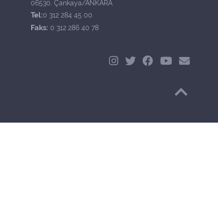
06530, Çankaya/ANKARA
Tel:
0 312 284 45 00
Faks:
0 312 286 40 78
Başa Dön