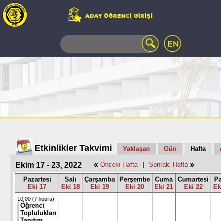
WEB
MAIL
TELEFON
REHBERİ
ÖĞRENCİ
BİLGİ
SİSTEMİ
AÇILAN
DERSLER
UZAKTAN
Etkinlikler Takvimi
Yaklaşan
Gün
Hafta
EĞİTİM
«
»
Ekim 17 - 23, 2022
Önceki Hafta
|
Sonraki Hafta
KAMPÜSTE
YAŞAM
Pazartesi
Salı
Çarşamba
Perşembe
Cuma
Cumartesi
Pa
Eki 17
Eki 18
Eki 19
Eki 20
Eki 21
Eki 22
Ek
KÜTÜPHANE
PORTALI
10:00 (7 hours)
Öğrenci
ULAŞIM
Toplulukları
Tanıtım