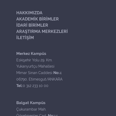
HAKKIMIZDA
AKADEMİK BİRİMLER
İDARİ BİRİMLER
ARAŞTIRMA MERKEZLERİ
İLETİŞİM
Merkez Kampüs
Eskişehir Yolu 29. Km.
Yukarıyurtçu Mahallesi
No:
Mimar Sinan Caddesi
4
06790, Etimesgut/ANKARA
Tel:
0 312 233 10 00
Balgat Kampüs
Çukurambar Mah.
No:
Öğretmenler Cad.
14