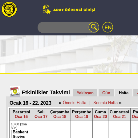
WEB
MAIL
TELEFON
REHBERİ
ÖĞRENCİ
BİLGİ
SİSTEMİ
AÇILAN
DERSLER
UZAKTAN
Etkinlikler Takvimi
Yaklaşan
Gün
Hafta
EĞİTİM
«
»
Ocak 16 - 22, 2023
Önceki Hafta
|
Sonraki Hafta
KAMPÜSTE
YAŞAM
Pazartesi
Salı
Çarşamba
Perşembe
Cuma
Cumartesi
Pa
Oca 16
Oca 17
Oca 18
Oca 19
Oca 20
Oca 21
Oc
KÜTÜPHANE
PORTALI
10:00 (2sa
30d)
ULAŞIM
Batıkent
Seviye