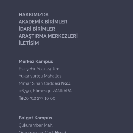
HAKKIMIZDA
AKADEMİK BİRİMLER
İDARİ BİRİMLER
ARAŞTIRMA MERKEZLERİ
İLETİŞİM
Merkez Kampüs
Eskişehir Yolu 29. Km.
Yukarıyurtçu Mahallesi
No:
Mimar Sinan Caddesi
4
06790, Etimesgut/ANKARA
Tel:
0 312 233 10 00
Balgat Kampüs
Çukurambar Mah.
No:
Öğretmenler Cad.
14