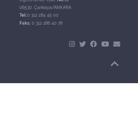
06530, Çankaya/ANKARA
Tel:
0 312 284 45 00
Faks:
0 312 286 40 78
Başa Dön